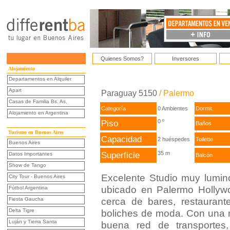
Quienes Somos?
Inversores
Alojamiento
Departamentos en Alquiler
Apart
Paraguay 5150
/ Palermo
Casas de Familia Bs. As.
Categoría
0 Ambientes
Dormit.
Alojamiento en Argentina
Piso
0 º
Baños
Turismo en Buenos Aires
Capacidad
2 huéspedes
Toilette
Buenos Aires
Superficie
35 m
Datos Importantes
Balcón
Show de Tango
Excelente Studio muy lumin
City Tour - Buenos Aires
ubicado en Palermo Hollyw
Fútbol Argentina
Fiesta Gaucha
cerca de bares, restaurant
Delta Tigre
boliches de moda. Con una
Luján y Tierra Santa
buena red de transportes