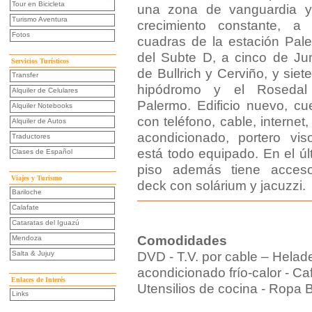
Tour en Bicicleta
una zona de vanguardia 
Turismo Aventura
crecimiento constante, a
Fotos
cuadras de la estación Pal
del Subte D, a cinco de J
Servicios Turísticos
de Bullrich y Cerviño, y siete
Transfer
hipódromo y el Rosedal
Alquiler de Celulares
Palermo. Edificio nuevo, cu
Alquiler Notebooks
con teléfono, cable, internet,
Alquiler de Autos
acondicionado, portero vis
Traductores
está todo equipado. En el úl
Clases de Español
piso además tiene acces
Viajes y Turismo
deck con solárium y jacuzzi.
Bariloche
Calafate
Cataratas del Iguazú
Comodidades
Mendoza
Salta & Jujuy
DVD - T.V. por cable – Helade
acondicionado frío-calor - Ca
Enlaces de Interés
Utensilios de cocina - Ropa 
Links